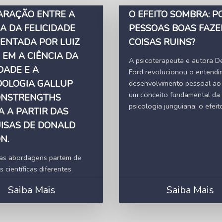
RAÇÃO ENTRE A
O EFEITO SOMBRA: 
IA DA FELICIDADE
PESSOAS BOAS FAZ
ENTADA POR LUIZ
COISAS RUINS?
 EM A CIÊNCIA DA
A psicoterapeuta e autora D
DADE E A
Ford revolucionou o entend
OLOGIA GALLUP
desenvolvimento pessoal ao
um conceito fundamental da
ONSTRENGTHS
psicologia junguiana: o efei
A A PARTIR DAS
ISAS DE DONALD
N.
as abordagens partem de
 científicas diferentes.
Saiba Mais
Saiba Mais