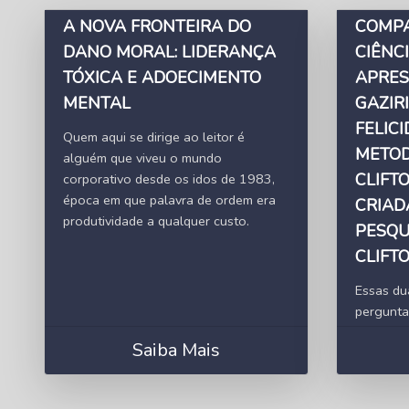
A NOVA FRONTEIRA DO
COMPA
DANO MORAL: LIDERANÇA
CIÊNC
TÓXICA E ADOECIMENTO
APRES
MENTAL
GAZIRI
FELICI
Quem aqui se dirige ao leitor é
METOD
alguém que viveu o mundo
CLIFT
corporativo desde os idos de 1983,
época em que palavra de ordem era
CRIAD
produtividade a qualquer custo.
PESQU
CLIFTO
Essas du
perguntas
Saiba Mais